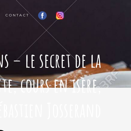
CONTACT
 – le secret de la
tte, cours en isère,
ébastien Josserand