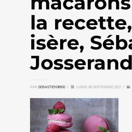
macarons 
la recette
isère, Séb
Josseran
PAR
SEBASTIEN38510
/
LUNDI, 06 SEPTEMBRE 2021
/