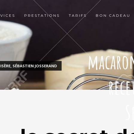
VICES
PRESTATIONS
TARIFS
BON CADEAU
macarons
 ISÈRE, SÉBASTIEN JOSSERAND
rece
S