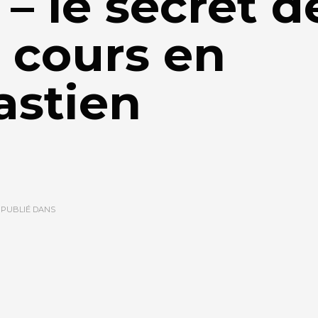
– le secret d
, cours en
astien
d
PUBLIÉ DANS