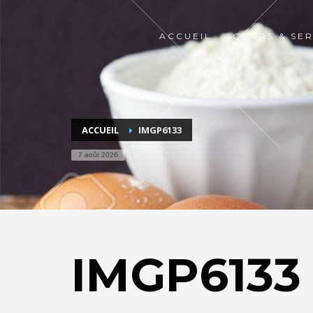
ACCUEIL
COURS & SER
ACCUEIL
IMGP6133
7 août 2026
IMGP6133