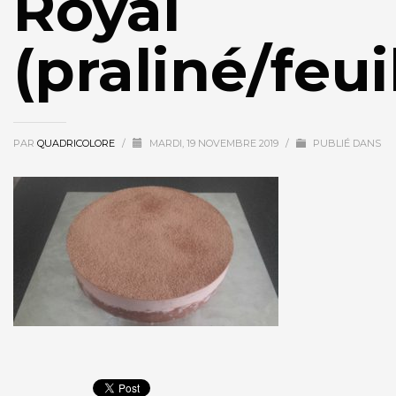
Royal
(praliné/feui
PAR
QUADRICOLORE
/
MARDI, 19 NOVEMBRE 2019
/
PUBLIÉ DANS